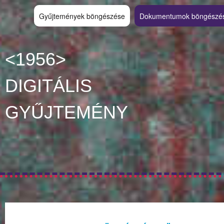
Gyűjtemények böngészése
Dokumentumok böngészé
<1956>
DIGITÁLIS
GYŰJTEMÉNY