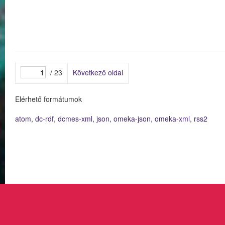
/ 23
Következő oldal
Elérhető formátumok
atom
,
dc-rdf
,
dcmes-xml
,
json
,
omeka-json
,
omeka-xml
,
rss2