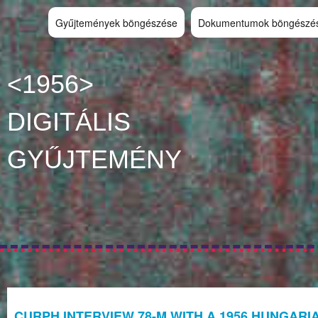
Gyűjtemények böngészése
Dokumentumok böngészé
<1956>
DIGITÁLIS
GYŰJTEMÉNY
CURPH INTERVIEW 78-M WITH A 1956 HUNGARIA