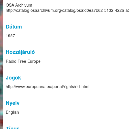
OSA Archivum
http://catalog.osaarchivum.org/catalog/osa:d0ea7b62-5132-422a-
Dátum
1957
Hozzájáruló
Radio Free Europe
Jogok
http://www.europeana.eu/portal/rights/rr-f.html
Nyelv
English
Típus