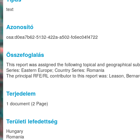
text
Azonosító
osa:d0ea7b62-5132-422a-a502-fc6ec04f4722
Összefoglalás
This report was assigned the following topical and geographical su
Series: Eastern Europe; Country Series: Romania
The principal RFE/RL contributor to this report was: Leason, Berna
Terjedelem
1 document (2 Page)
Területi lefedettség
Hungary
Romania