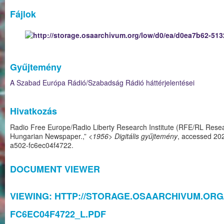
Fájlok
Gyűjtemény
A Szabad Európa Rádió/Szabadság Rádió háttérjelentései
Hivatkozás
Radio Free Europe/Radio Liberty Research Institute (RFE/RL Resear
Hungarian Newspaper.,”
<1956> Digitális gyűjtemény
, accessed 20
a502-fc6ec04f4722
.
DOCUMENT VIEWER
VIEWING: HTTP://STORAGE.OSAARCHIVUM.ORG/
FC6EC04F4722_L.PDF