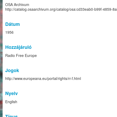
OSA Archivum
http://catalog.osaarchivum.org/catalog/osa:cd33eab0-b99f-4859-
Dátum
1956
Hozzájáruló
Radio Free Europe
Jogok
http://www.europeana.eu/portal/rights/rr-f.html
Nyelv
English
Típus