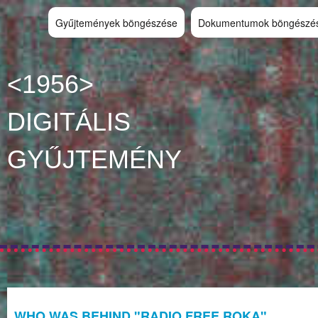
Gyűjtemények böngészése
Dokumentumok böngészé
<1956>
DIGITÁLIS
GYŰJTEMÉNY
WHO WAS BEHIND "RADIO FREE ROKA"