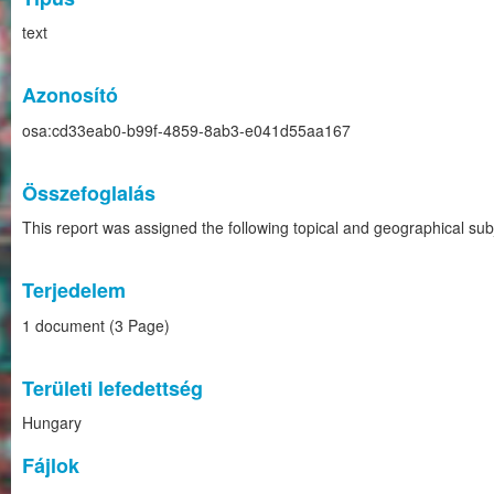
text
Azonosító
osa:cd33eab0-b99f-4859-8ab3-e041d55aa167
Összefoglalás
This report was assigned the following topical and geographical s
Terjedelem
1 document (3 Page)
Területi lefedettség
Hungary
Fájlok