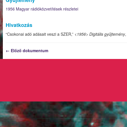
1956 Magyar rádióközvetítések részletei
Hivatkozás
“Csokonai adó adásait veszi a SZER,”
<1956> Digitális gyűjtemény
,
← Előző dokumentum