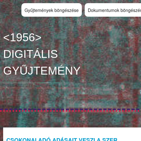
Gyűjtemények böngészése
Dokumentumok böngészé
<1956>
DIGITÁLIS
GYŰJTEMÉNY
CSOKONAI ADÓ ADÁSAIT VESZI A SZER