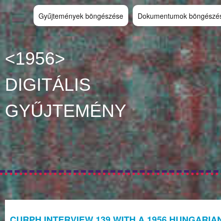
Gyűjtemények böngészése
Dokumentumok böngészé
<1956>
DIGITÁLIS
GYŰJTEMÉNY
CURPH INTERVIEW 139 WITH A 1956 HUNGARIA