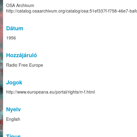
OSA Archivum
http://catalog.osaarchivum.org/catalog/osa:51ef337f-f758-46e7-b
Dátum
1956
Hozzájáruló
Radio Free Europe
Jogok
http://www.europeana.eu/portal/rights/rr-f.html
Nyelv
English
Típus