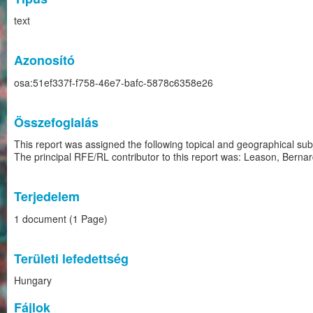
text
Azonosító
osa:51ef337f-f758-46e7-bafc-5878c6358e26
Összefoglalás
This report was assigned the following topical and geographical s
The principal RFE/RL contributor to this report was: Leason, Berna
Terjedelem
1 document (1 Page)
Területi lefedettség
Hungary
Fájlok