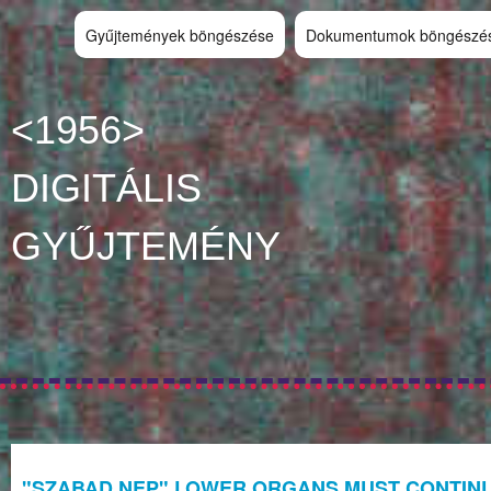
Gyűjtemények böngészése
Dokumentumok böngészé
<1956>
DIGITÁLIS
GYŰJTEMÉNY
"SZABAD NEP" LOWER ORGANS MUST CONTINU