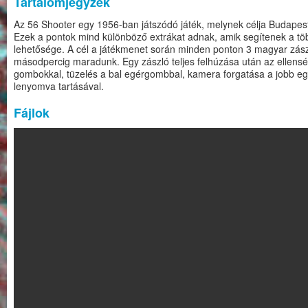
Tartalomjegyzék
Az 56 Shooter egy 1956-ban játszódó játék, melynek célja Budapesten
Ezek a pontok mind különböző extrákat adnak, amik segítenek a többi
lehetősége. A cél a játékmenet során minden ponton 3 magyar zász
másodpercig maradunk. Egy zászló teljes felhúzása után az ellens
gombokkal, tüzelés a bal egérgombbal, kamera forgatása a jobb egér
lenyomva tartásával.
Fájlok