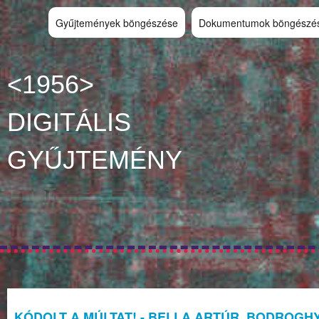
Gyűjtemények böngészése
Dokumentumok böngészé
<1956>
DIGITÁLIS
GYŰJTEMÉNY
KÓDOLT A MÚLTAT! - BELLA ARTÚR, BODROGHY