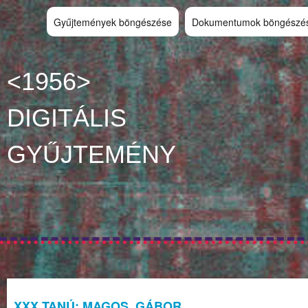
Gyűjtemények böngészése
Dokumentumok böngészé
<1956>
DIGITÁLIS
GYŰJTEMÉNY
XXX TANÚ: MAGOS, GÁBOR