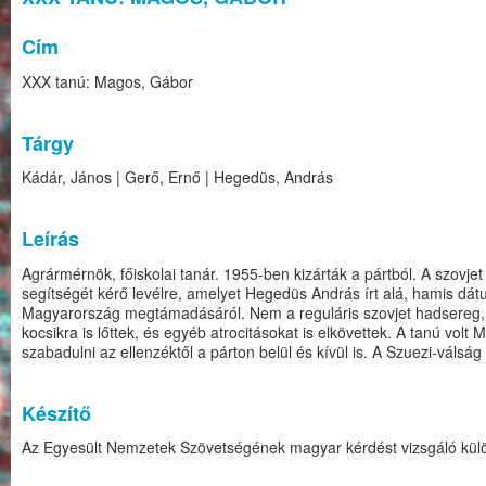
Cím
XXX tanú: Magos, Gábor
Tárgy
Kádár, János | Gerő, Ernő | Hegedüs, András
Leírás
Agrármérnök, főiskolai tanár. 1955-ben kizárták a pártból. A szovj
segítségét kérő levélre, amelyet Hegedüs András írt alá, hamis dátu
Magyarország megtámadásáról. Nem a reguláris szovjet hadsereg, 
kocsikra is lőttek, és egyéb atrocitásokat is elkövettek. A tanú vo
szabadulni az ellenzéktől a párton belül és kívül is. A Szuezi-válsá
Készítő
Az Egyesült Nemzetek Szövetségének magyar kérdést vizsgáló kül