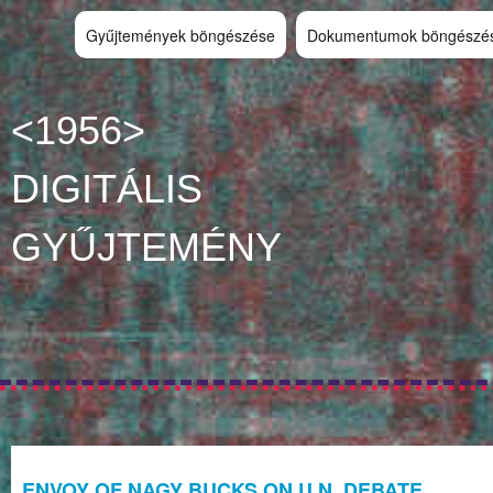
Gyűjtemények böngészése
Dokumentumok böngészé
<1956>
DIGITÁLIS
GYŰJTEMÉNY
ENVOY OF NAGY BUCKS ON U.N. DEBATE