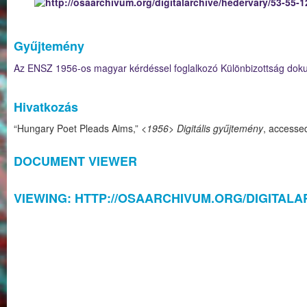
Gyűjtemény
Az ENSZ 1956-os magyar kérdéssel foglalkozó Különbizottság do
Hivatkozás
“Hungary Poet Pleads Aims,”
<1956> Digitális gyűjtemény
, accesse
DOCUMENT VIEWER
VIEWING: HTTP://OSAARCHIVUM.ORG/DIGITALAR