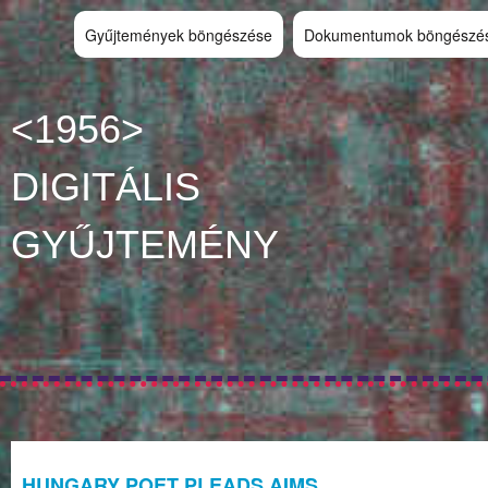
Gyűjtemények böngészése
Dokumentumok böngészé
<1956>
DIGITÁLIS
GYŰJTEMÉNY
HUNGARY POET PLEADS AIMS